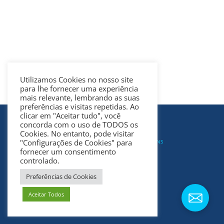
Utilizamos Cookies no nosso site
para lhe fornecer uma experiência
mais relevante, lembrando as suas
preferências e visitas repetidas. Ao
clicar em "Aceitar tudo", você
concorda com o uso de TODOS os
COPYRIGHT @PLAY4CHILDREN
TODOS OS DIREITOS RESERVADOS
Cookies. No entanto, pode visitar
"Configurações de Cookies" para
DESENVOLVIDO POR
DIGITALDOMAINS
fornecer um consentimento
controlado.
Preferências de Cookies
Aceitar Todos