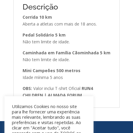
Descrição
Corrida 10 km
Aberta a atletas com mais de 18 anos.
Pedal Solidário 5 km
Não tem limite de idade.
Caminhada em Família Cãominhada 5 km
Não tem limite de idade.
Mini Campeões 500 metros
Idade mínima 5 anos
OBS:
Valor inclui T-shirt Oficial
RUN4
CHILDREN | ALMADA FORUM
Utilizamos Cookies no nosso site
para lhe fornecer uma experiência
mais relevante, lembrando as suas
preferências e visitas repetidas. Ao
clicar em "Aceitar tudo", você
COPYRIGHT @PLAY4CHILDREN