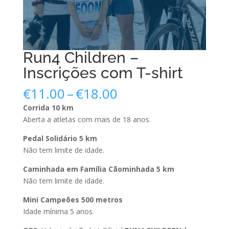
Run4 Children –
Inscrições com T-shirt
Price
€
11.00
–
€
18.00
range:
Corrida 10 km
€11.00
Aberta a atletas com mais de 18 anos.
through
€18.00
Pedal Solidário 5 km
Não tem limite de idade.
Caminhada em Família Cãominhada 5 km
Não tem limite de idade.
Mini Campeões 500 metros
Idade mínima 5 anos.