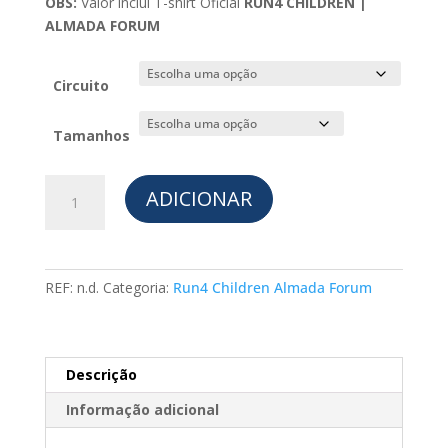
OBS:
Valor inclui T-shirt Oficial
RUN4 CHILDREN |
ALMADA FORUM
Circuito
Tamanhos
Quantidade
ADICIONAR
de
Run4
Children
-
REF:
n.d.
Categoria:
Run4 Children Almada Forum
Inscrições
com
T-
shirt
Descrição
Informação adicional