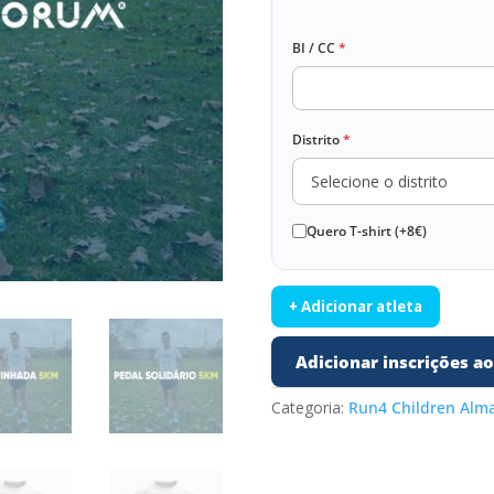
BI / CC
*
Distrito
*
Quero T-shirt (+8€)
+ Adicionar atleta
Adicionar inscrições ao
Categoria:
Run4 Children Alm