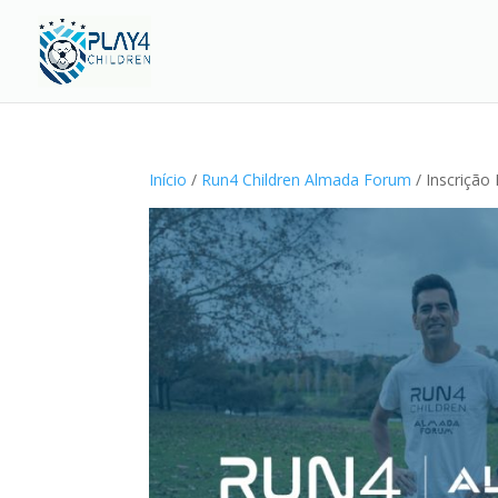
Início
/
Run4 Children Almada Forum
/ Inscrição